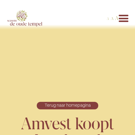
A
A
A
Terug naar homepagina
Amvest koopt